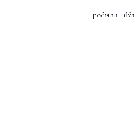
Skip
to
početna.
dža
content