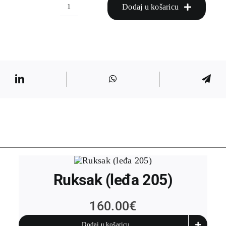
Dodaj u košaricu
Remen
(struk3)
količina
Ruksak (leđa 205)
160.00
€
Dodaj u košaricu