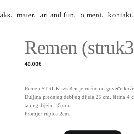
aks.
mater.
art and fun.
o meni.
kontakt.
Remen (struk3
40.00
€
Remen STRUK izrađen je ručno od goveđe kože
Duljina prednjeg debljeg dijela 25 cm, širina 4
tanjeg dijela 1,5 cm.
Promjer rupica 2cm.