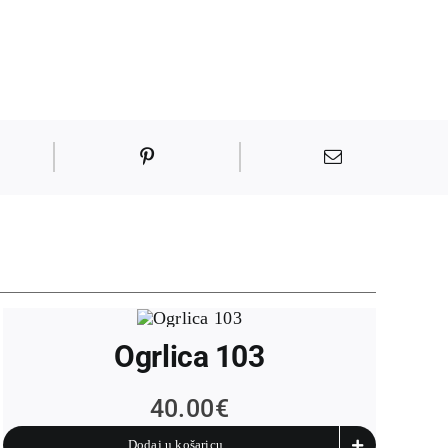
Ogrlica 103
40.00
€
Dodaj u košaricu