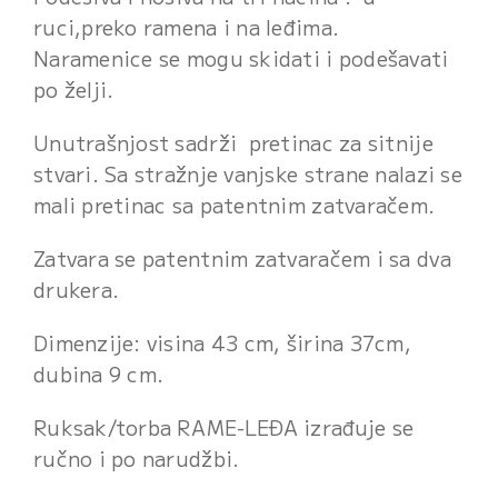
ruci,preko ramena i na leđima.
Naramenice se mogu skidati i podešavati
po želji.
Unutrašnjost sadrži pretinac za sitnije
stvari. Sa stražnje vanjske strane nalazi se
mali pretinac sa patentnim zatvaračem.
Zatvara se patentnim zatvaračem i sa dva
drukera.
Dimenzije: visina 43 cm, širina 37cm,
dubina 9 cm.
Ruksak/torba RAME-LEĐA izrađuje se
ručno i po narudžbi.