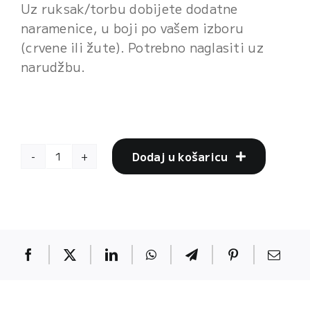
Uz ruksak/torbu dobijete dodatne
naramenice, u boji po vašem izboru
(crvene ili žute). Potrebno naglasiti uz
narudžbu.
Dodaj u košaricu
Ruksak/torba
(TRIUJEDAN
180)
količina