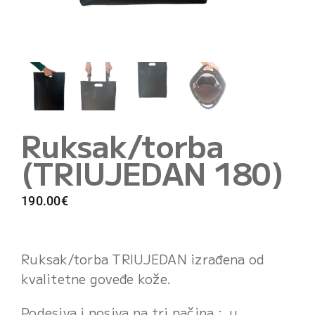
cart
Ruksak/torba
(TRIUJEDAN 180)
190.00
€
Ruksak/torba TRIUJEDAN izrađena od
kvalitetne goveđe kože.
Podesiva i nosiva na tri načina : u