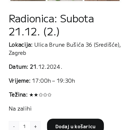
cart
Radionica: Subota
21.12. (2.)
Lokacija:
Ulica Brune Bušića 36 (Središće),
Zagreb
Datum: 21
.12.2024.
Vrijeme:
17:00h – 19:30h
Težina:
★★✩✩✩
Na zalihi
Dodaj u košaricu
Radionica: