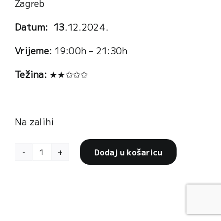
Zagreb
cart
Datum: 13
.12.2024.
Vrijeme:
19:00h – 21:30h
Težina:
★★
✩✩✩
Na zalihi
Dodaj u košaricu
Radionica:
Petak
13.12.
količina