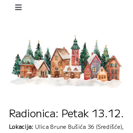
Skip
Toggle
to
content
Navigation
početna.
džaaks.
mater.
art and fun.
o meni.
Radionica: Petak 13.12.
kontakt.
Lokacija:
Ulica Brune Bušića 36 (Središće),