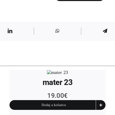
21
količina
mater 23
19.00
€
Dodaj u košaricu