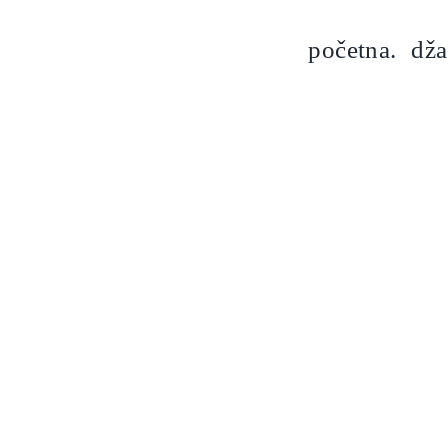
Skip
to
početna.
dža
content