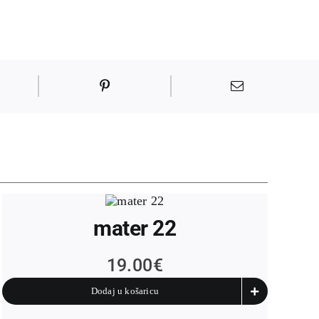
mater 22
19.00
€
Dodaj u košaricu