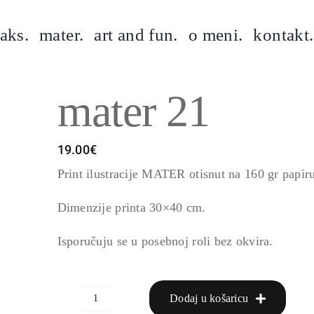
aks.
mater.
art and fun.
o meni.
kontakt.
mater 21
19.00
€
Print ilustracije MATER otisnut na 160 gr papir
Dimenzije printa 30×40 cm.
Isporučuju se u posebnoj roli bez okvira.
Dodaj u košaricu
mater